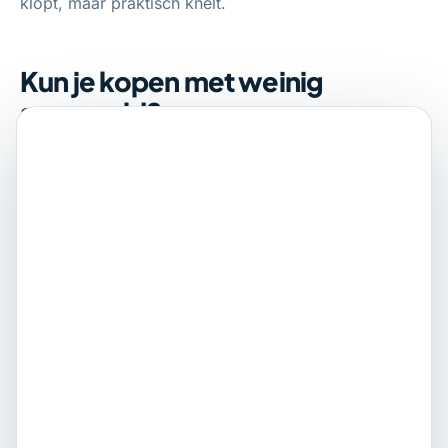
klopt, maar praktisch knelt.
Kun je kopen met weinig
spaargeld?
Soms kan er meer dan je denkt, maar kopen zonder
buffer is zelden prettig. Je krijgt te maken met
keuzes, deadlines en bedragen die snel oplopen. Als
iets niet haalbaar of onverstandig is, zeggen we dat
ook gewoon.
We kijken samen wat er wÃ©l mogelijk is en welke
route past bij jouw situatie.
Wanneer is het slim om je