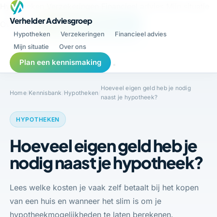
Hypotheken
Verzekeringen
Financieel advies
Mijn situatie
Verhelder Adviesgroep
Over ons
Plan een kennismaking
Hypotheken
Verzekeringen
Financieel advies
Mijn situatie
Over ons
Plan een kennismaking
Hoeveel eigen geld heb je nodig
Home
/
Kennisbank
/
Hypotheken
/
naast je hypotheek?
HYPOTHEKEN
Hoeveel eigen geld heb je
nodig naast je hypotheek?
Lees welke kosten je vaak zelf betaalt bij het kopen
van een huis en wanneer het slim is om je
hypotheekmogelijkheden te laten berekenen.