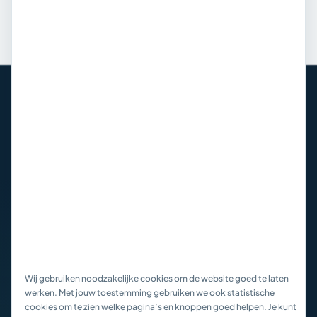
Verhelder Adviesgroep
Het onafhankelijke advieskantoor in
Assen voor hypotheken, verzekeringen
en financieel advies.
DIENSTEN
Hypotheken
Verzekeringen
Financieel advies
Mijn situatie
INFORMATIE
Over ons
Wij gebruiken noodzakelijke cookies om de website goed te laten
Contact
werken. Met jouw toestemming gebruiken we ook statistische
cookies om te zien welke pagina’s en knoppen goed helpen. Je kunt
Kennisbank