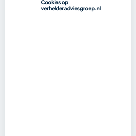
Cookies op
verhelderadviesgroep.nl
Kan ik een huis kopen zonder eigen geld?
Welke kosten vallen buiten de hypotheek?
Wanneer moet ik eigen geld betalen bij de
aankoop?
GESCHREVEN DOOR