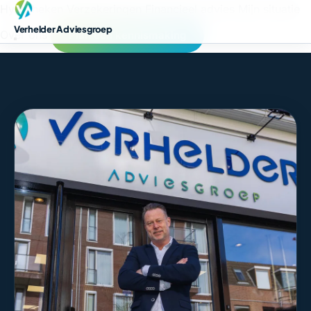
Hypotheken
Verzekeringen
Financieel advies
Mijn situatie
Verhelder Adviesgroep
Over ons
Plan een kennismaking