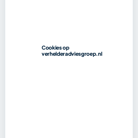
Veelgestelde vragen
Is een aankoopmakelaar verplicht?
Wat is het verschil tussen aankoopmakelaar en
Cookies op
verhelderadviesgroep.nl
hypotheekadviseur?
Kan ik zelf onderhandelen over een woning?