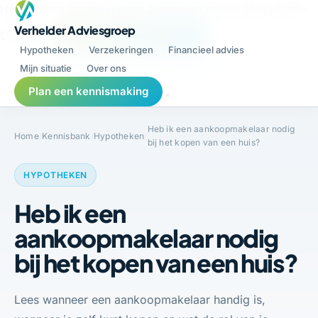
Hypotheken
Verzekeringen
Financieel advies
Mijn situatie
Verhelder Adviesgroep
Over ons
Plan een kennismaking
Hypotheken
Verzekeringen
Financieel advies
Mijn situatie
Over ons
Plan een kennismaking
Heb ik een aankoopmakelaar nodig
Home
/
Kennisbank
/
Hypotheken
/
bij het kopen van een huis?
HYPOTHEKEN
Heb ik een
aankoopmakelaar nodig
bij het kopen van een huis?
Lees wanneer een aankoopmakelaar handig is,